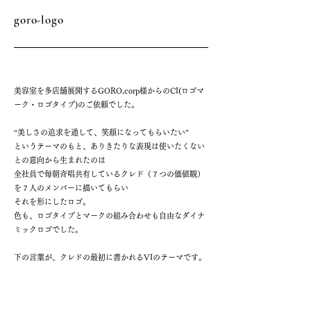
goro-logo
美容室を多店舗展開するGORO,corp様からのCI(ロゴマ
ーク・ロゴタイプ)のご依頼でした。
“美しさの追求を通して、笑顔になってもらいたい”
というテーマのもと、ありきたりな表現は使いたくない
との意向から生まれたのは
全社員で毎朝斉唱共有しているクレド（７つの価値観）
を７人のメンバーに描いてもらい
それを形にしたロゴ。
色も、ロゴタイプとマークの組み合わせも自由なダイナ
ミックロゴでした。
下の言葉が、クレドの最初に書かれるVIのテーマです。